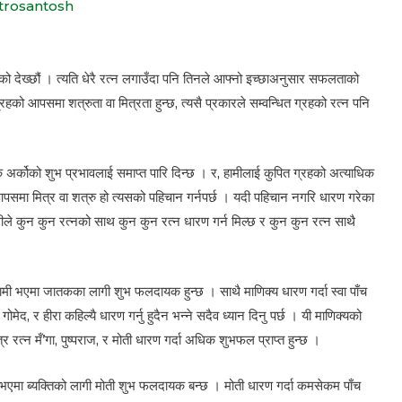
trosantosh
को देख्छौं । त्यति धेरै रत्न लगाउँदा पनि तिनले आफ्नो इच्छाअनुसार सफलताको
हको आपसमा शत्रुता वा मित्रता हुन्छ, त्यसै प्रकारले सम्वन्धित ग्रहको रत्न पनि
एक अर्कोको शुभ प्रभावलाई समाप्त पारि दिन्छ । र, हामीलाई कुपित ग्रहको अत्याधिक
क आपसमा मित्र वा शत्रु हो त्यसको पहिचान गर्नपर्छ । यदी पहिचान नगरि धारण गरेका
 हामीले कुन कुन रत्नको साथ कुन कुन रत्न धारण गर्न मिल्छ र कुन कुन रत्न साथै
स्वामी भएमा जातकका लागी शुभ फलदायक हुन्छ । साथै माणिक्य धारण गर्दा स्वा पाँच
, गोमेद, र हीरा कहिल्यै धारण गर्नु हुदैन भन्ने सदैव ध्यान दिनु पर्छ । यी माणिक्यको
्र रत्न मँ’गा, पुष्पराज, र मोती धारण गर्दा अधिक शुभफल प्राप्त हुन्छ ।
ामी भएमा ब्यक्तिको लागी मोती शुभ फलदायक बन्छ । मोती धारण गर्दा कमसेकम पाँच