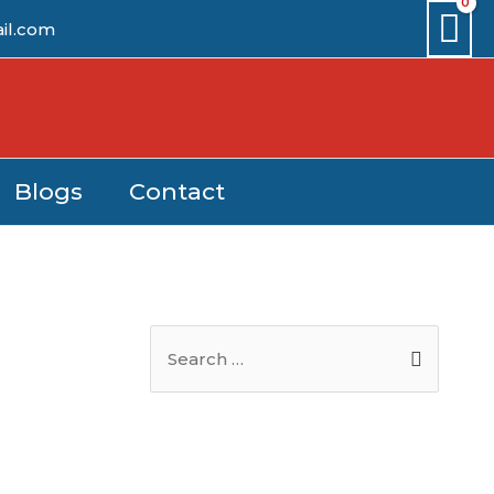
il.com
Blogs
Contact
S
e
a
r
c