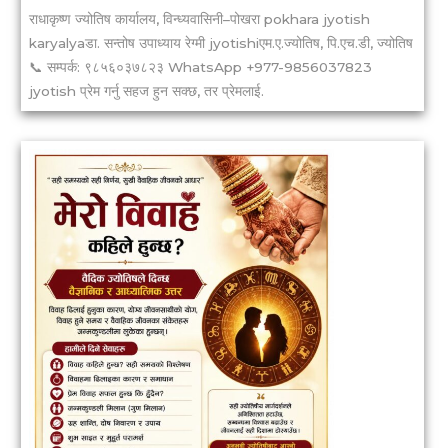
राधाकृष्ण ज्योतिष कार्यालय, विन्ध्यवासिनी–पोखरा pokhara jyotish
karyalyaडा. सन्तोष उपाध्याय रेग्मी jyotishiएम.ए.ज्योतिष, पि.एच.डी, ज्योतिष
📞 सम्पर्क: ९८५६०३७८२३ WhatsApp +977-9856037823
jyotish प्रेम गर्नु सहज हुन सक्छ, तर प्रेमलाई.