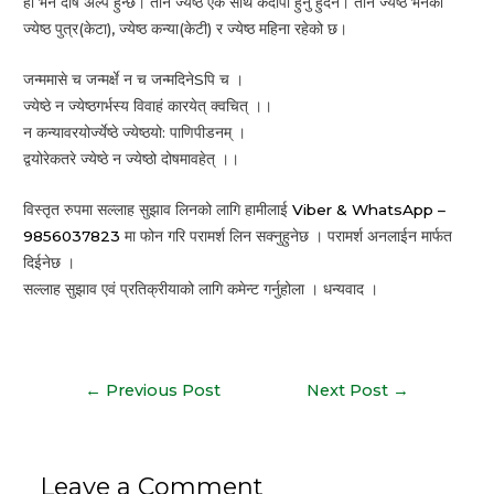
हो भने दोष अल्प हुन्छ। तीन ज्येष्ठ एक साथ कदापी हुनु हुँदैन। तीन ज्येष्ठ भनेको
ज्येष्ठ पुत्र(केटा), ज्येष्ठ कन्या(केटी) र ज्येष्ठ महिना रहेको छ।
जन्ममासे च जन्मर्क्षे न च जन्मदिनेSपि च ।
ज्येष्ठे न ज्येष्ठगर्भस्य विवाहं कारयेत् क्वचित् ।।
न कन्यावरयोर्ज्येष्ठे ज्येष्ठयो: पाणिपीडनम् ।
द्वयोरेकतरे ज्येष्ठे न ज्येष्ठो दोषमावहेत् ।।
विस्तृत रुपमा सल्लाह सुझाव लिनको लागि हामीलाई
Viber & WhatsApp –
9856037823
मा फोन गरि परामर्श लिन सक्नुहुनेछ । परामर्श अनलाईन मार्फत
दिईनेछ ।
सल्लाह सुझाव एवं प्रतिक्रीयाको लागि कमेन्ट गर्नुहोला । धन्यवाद ।
Post
←
Previous Post
Next Post
→
navigation
Leave a Comment