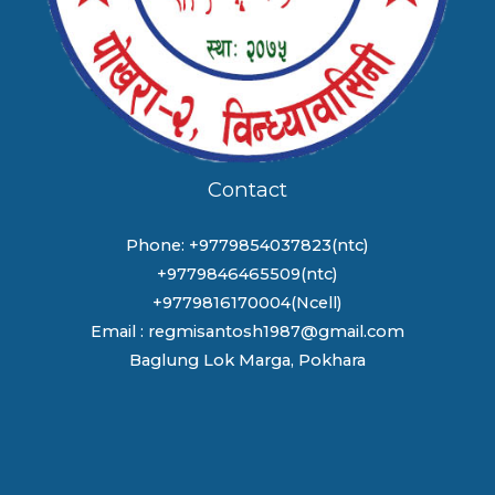
Contact
Phone: +9779854037823(ntc)
+9779846465509(ntc)
+9779816170004(Ncell)
Email : regmisantosh1987@gmail.com
Baglung Lok Marga, Pokhara