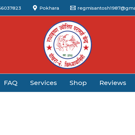
56037823
Pokhara
regmisantosh1987@gma
FAQ
Services
Shop
Reviews