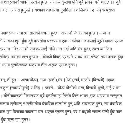
ैमा शत्रुताको भावना प्रवल हुन्छ, सामान्य कुरामा पनि दुबै झगडा गर्न थाल्छन्। दुबै
बाट ग्रसित हुनुपर्छ। वश्यका आधारमा गुणमिलान तालिकामा २ अङ्क प्राप्त
म नक्षत्रका आधारमा ताराको गणना हुन्छ। तारा नौ किसिमका हुन्छन् – जन्म
ो सम्बन्ध शुभ हुँदा दुबै दम्पतीमा परस्परमा एक अर्काका भावनालाई बुझ्ने क्षमता प्राप्त
षत्रसम्म गनेर आउने सङ्ख्यालाई नौले भाग गर्दा जति शेष हुन्छ, त्यस बमोजिम
मित्र नामका तारा हुन्छन्। यीमध्ये विपत्, प्रत्यरि र वध नाम गरेको तारा प्राप्त हुँदा
ल भएमा गुणमेलापक चक्रमा तीन अङ्क प्राप्त हुन्छ।
 ती हुन् – अश्व(घोडा), गज (हात्ती),मेष (भेडो),सर्प, मार्जार (बिरालो), मूषक
), नकुल (न्याउरीमुसो) र सिंह । जस्तै – घोडा योनीको भेडा, बिरालो, मुसो, गाई र मृग
हुन्। योनीचक्रको मिलानबाट दुबै दम्पत्तिमाझ निर्णय लिने क्षमता ,एक आपसमा सन्तुलन
नकालमा श्रीमान् र श्रीमतीमा वैचारिक तालमेल हुनु अति आवश्यक हुन्छ, तर वैचारिक
बाट गुण मेलापक चक्रमा चार अङ्क प्राप्त हुन्छ, वर र बधूको समान योनी हुँदा चार
हुँदा शून्य गुण हुन्छ।