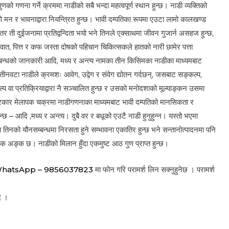
णको गणना गर्ने क्रममा नाडीको सबै भन्दा महत्वपूर्ण स्थान हुन्छ। नाडी व्यक्तिको
मन र भावनाद्वारा नियन्त्रित हुन्छ। भावी दम्पतिका रूपमा एउटा लामो कालखण्ड
र ती दुईजनामा प्रतिद्वन्दिता भयो भने तिनले एक्साथमा जीवन गुजार्न असहज हुन्छ,
ात, पित्त र कफ जस्ता दोषको पहिचान चिकित्सकले हातको नारी छामेर पत्ता
म्बन्धको जानकारी आदि, मध्य र अन्त्य नामका तीन किसिमका नाडीका माध्यमबाट
ी तीनवटा नाडीले क्रमशः आवेग, उद्वेग र संवेग द्योतन गर्दछन्, जसबाट सङ्कल्प,
ल्प वा प्रतिक्रियाद्वारा नै सञ्चालित हुन्छ र उसको मनोदशाको मूल्याङ्कन उसमा
प्रकार मेलापक चक्रमा नाडीगणनाका माध्यमबाट भावी दम्पतिको मानसिकता र
छ – आदि ,मध्य र अन्त्य। दुबै वर र बधूको एउटै नाडी हुनुहुन्न। यस्तो भएमा
दा तिनको यौनसम्बन्धमा निरसता हुने सम्भावना एकातिर हुन्छ भने सन्तानोत्पादनमा पनि
क अङ्क छ। नाडीको मिलान हुँदा एकमुष्ट आठ गुण प्राप्त हुन्छ।
WhatsApp – 9856037823
मा फोन गरि परामर्श लिन सक्नुहुनेछ । परामर्श
द ।