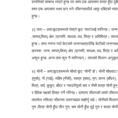
दम्पत्तिको सम्बन्ध राम्रो हुन्छ तर वश्य एक आपसमा शत्रु हुँदा दुब
वश्य एक आपसमा भक्ष्य छन् भने जीवनसाथीले आफु दबिएको भावना
हुन्छ।
३) तारा – अष्टकूटहरूमध्ये तेस्रो कूट ‘तारा’लाई मानिन्छ। जन्
,सम्पत्,विपत्, क्षेम ,प्रत्यरि, साधक, वध, मित्र र अतिमित्र। ताराक
हुन्छ। तारा गणना गर्दा केटाको जन्मनक्षत्रदेखि केटीको जन्मनक्
क्रमशः जन्म ,सम्पत्,विपत्, क्षेम ,प्रत्यरि, साधक, वध, मित्र र अति
अशुभ हुन्छ, अन्य तारा शुभ नै मानिन्छन्। ताराको मिलान अनुकू
४) योनी – अष्टकूटहरूमध्ये चौथो कूट ‘योनी’ हो। योनी चौधवटा छन्,
(मुसो), गौ (गाई), महिष (भैंसी), व्याघ्र (बाघ), मृग, वानर (बाँदर
मित्र, सर्प, कुकुर, बाँदर र न्याउरीमुसो सम र भैंसी शत्रु योनी 
र विवेक पक्षको विचार गर्ने गरिन्छ। दाम्पत्य जीवनको लामो जीव
तालमेल नमिल्दा जीवनमा उतारचढाव ब्यहोर्नु पर्छ। योनीको मिलान
गुण ,मित्र योनी हुँदा तीन गुण, सम योनी हुँदा दुई गुण र शत्रु योनी 