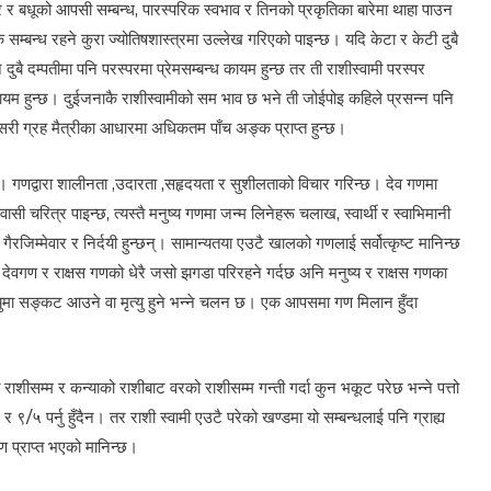
र र बधूको आपसी सम्बन्ध, पारस्परिक स्वभाव र तिनको प्रकृतिका बारेमा थाहा पाउन
बन्ध रहने कुरा ज्योतिषशास्त्रमा उल्लेख गरिएको पाइन्छ। यदि केटा र केटी दुबै
दुबै दम्पतीमा पनि परस्परमा प्रेमसम्बन्ध कायम हुन्छ तर ती राशीस्वामी परस्पर
व कायम हुन्छ। दुईजनाकै राशीस्वामीको सम भाव छ भने ती जोईपोइ कहिले प्रसन्न पनि
सरी ग्रह मैत्रीका आधारमा अधिकतम पाँच अङ्क प्राप्त हुन्छ।
ण। गणद्वारा शालीनता ,उदारता ,सहृदयता र सुशीलताको विचार गरिन्छ। देव गणमा
सी चरित्र पाइन्छ, त्यस्तै मनुष्य गणमा जन्म लिनेहरू चलाख, स्वार्थी र स्वाभिमानी
, गैरजिम्मेवार र निर्दयी हुन्छन्। सामान्यतया एउटै खालको गणलाई सर्वोत्कृष्ट मानिन्छ
ेवगण र राक्षस गणको धेरै जसो झगडा परिरहने गर्दछ अनि मनुष्य र राक्षस गणका
 आयुमा सङ्कट आउने वा मृत्यु हुने भन्ने चलन छ। एक आपसमा गण मिलान हुँदा
ीसम्म र कन्याको राशीबाट वरको राशीसम्म गन्ती गर्दा कुन भकूट परेछ भन्ने पत्तो
९/५ पर्नु हुँदैन। तर राशी स्वामी एउटै परेको खण्डमा यो सम्बन्धलाई पनि ग्राह्य
 प्राप्त भएको मानिन्छ।