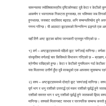
सामन्यतया ज्योतिषशास्त्रीय दृष्टिकोणबाट दुबै केटा र केटीको 
आकर्षण र भवनात्मक निकटता हुनसक्छ, तर भविष्यमा जब तिनको 
हुनथाल्छ, जसबाट वादविवाद बढ्दछ, अनि सम्बन्धविच्छेद हुने अवस्था
गणना गरिन्छ। यी आठवटा कूटहरूको भिन्नभिन्न ढङ्गले एक आपसमा स
यहाँ तिनै अष्ट कूटका बारेमा जानकारी प्रस्तुत गरिएको छ –
१) वर्ण – अष्टकूटहरूमध्ये पहिलो कूट ‘वर्ण’लाई मानिन्छ। वर्णका 
संस्कृतिमा वर्णलाई चार किसिमले विभाजन गरिएको छ – ब्राह्मण, क
श्रेणीमा राखिएको हुन्छ। केटा र केटीको गुणमिलान गर्दा केटीका त
यस मिलानमा उत्तीर्ण हुँदा दुबै वरबधुको एक आपसमा सुसम्बन्ध रहन
२) वश्य – अष्टकूटहरूमध्ये दोस्रो कूट ‘वश्य’लाई मानिन्छ। वश्य
पूर्ण भाग र धनु राशीको उत्तरार्द्ध एवं मकर राशीको पूर्वार्द्ध हुन
राशीको समस्त भाग र धनु राशीको पूर्वार्द्ध हुने जातकको द्विपद व
मानिन्छ। वश्यको मिलानबाट स्वभाव र पारस्परिक सम्बन्ध कस्तो हुन्