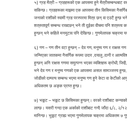
५) ग्रह मैत्री – ग्रहहरूको एक आपसमा हुने मैत्रीसम्बन्धबाट व
सकिन्छ। ग्रहहरूका माझमा एक आपसमा तीन किसिमका नैसर्गिक सम्
जनाको राशीको स्वामी ग्रह परस्परमा मित्र छन् वा एउटै हुन्छ भने 
शत्रुतापूर्ण सम्बन्ध राख्दछन् भने ती दुईका वीचमा पनि शत्रुत्
हुन्छन् भने कहिले मनमुटाव पनि देखिन्छ। गुणमेलापक चक्रमा य
६) गण – गण तीन वटा हुन्छन् – देव गण, मनुष्य गण र राक्षस ग
जन्मिएका जातकमा नैसर्गिक रूपमा उदार ,दयालु ,दानी र आत्मविश्वा
हुन्छन् अनि राक्षस गणमा समुत्पन्न भएका व्यक्तिहरू क्रोधी, जिद्दी
भने देव गण र मनुष्य गणको एक आपसमा असल सामञ्जस्य हुन्छ, द
जोडीको दाम्पत्य सम्बन्ध भएमा मनुष्य गण हुने केटा वा केटीको
अधिकतम छ अङ्क प्राप्त हुन्छ।
७) भकूट – भकूट छ किसिमका हुन्छन्। वरको राशीबाट कन्याको राश
लाग्छ। यसरी गन्दा एक अर्काको राशीबाट गन्दै जाँदा ६/८, २/१२ र 
मानिन्छ। भुकूट ग्राह्य भएमा गुणमेलापक चक्रमा अधिकतम ७ गुण