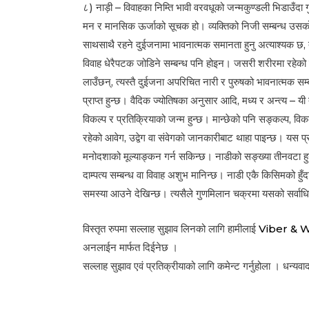
८) नाड़ी – विवाहका निम्ति भावी वरवधूको जन्मकुण्डली भिडाउँदा गु
मन र मानसिक ऊर्जाको सूचक हो। व्यक्तिको निजी सम्बन्ध उसको 
साथसाथै रहने दुईजनामा भावनात्मक समानता हुनु अत्याश्यक छ, त
विवाह धेरैपटक जोडिने सम्बन्ध पनि होइन। जसरी शरीरमा रहेको व
लाउँछन्, त्यस्तै दुईजना अपरिचित नारी र पुरुषको भावनात्मक स
प्राप्त हुन्छ। वैदिक ज्योतिषका अनुसार आदि, मध्य र अन्त्य – य
विकल्प र प्रतिक्रियाको जन्म हुन्छ। मान्छेको पनि सङ्कल्प, विक
रहेको आवेग, उद्वेग वा संवेगको जानकारीबाट थाहा पाइन्छ। यस 
मनोदशाको मूल्याङ्कन गर्न सकिन्छ। नाडीको सङ्ख्या तीनवटा हुन्
दाम्पत्य सम्बन्ध वा विवाह अशुभ मानिन्छ। नाडी एकै किसिमको हुँ
समस्या आउने देखिन्छ। त्यसैले गुणमिलान चक्रमा यसको सर्वाधि
विस्तृत रुपमा सल्लाह सुझाव लिनको लागि हामीलाई
Viber & 
अनलाईन मार्फत दिईनेछ ।
सल्लाह सुझाव एवं प्रतिक्रीयाको लागि कमेन्ट गर्नुहोला । धन्यवा