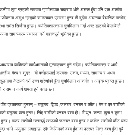
कुण्डलीमा शुभ ग्रहको समयमा गुणमेलापक चक्रमा थोरै अङ्क हुँदा पनि एक अर्कामा
जीवनमा अशुभ ग्रहको समयचक्र प्रारम्भ हुन्छ ती दुईमा अचानक वैचारिक मतभेद
 समेत सिर्जना हुन्छ। ज्योतिषशास्त्रमा गुणमिलान गर्दा अष्ट कूटको बेग्लाबेग्लै
ामञ्जस्य स्थापना गर्ने महत्त्वपूर्ण भूमिका हुन्छ।
आधारमा व्यक्तिको कार्यक्षमताको मूल्याङ्कन हुने गर्दछ। ज्योतिषशास्त्र र आर्य
्षत्रीय, वैश्य र शुद्र। यी वर्णहरूलाई क्रमशः उत्तम, मध्यम, सामान्य र अधम
ुलनामा केटाको वर्ण उच्च श्रेणीको हुँदा गुणमिलान अन्तर्गत १ अङ्क प्राप्त हुन्छ।
े र समान कार्य क्षमता हुने बताइन्छ।
 पाँच प्रकारका हुन्छन् – चतुष्पद ,द्विपद ,जलचर ,वनचर र कीट। मेष र वृष राशीको
े जातकको चतुष्पद वश्य हुन्छ। सिंह राशीको वनचर वश्य हो। मिथुन ,कन्या, तुला र कुम्भ
श्य हुन्छ। मकर राशीको उत्तरार्द्ध खण्डको जलचर वश्य हुन्छ र कर्कट राशीको कीट वश्य
छ भन्ने अनुमान लगाइन्छ, एकै किसिमको वश्य हुँदा वा परस्पर मित्र वश्य हुँदा दुबै