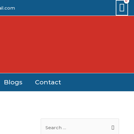
il.com
Blogs
Contact
S
e