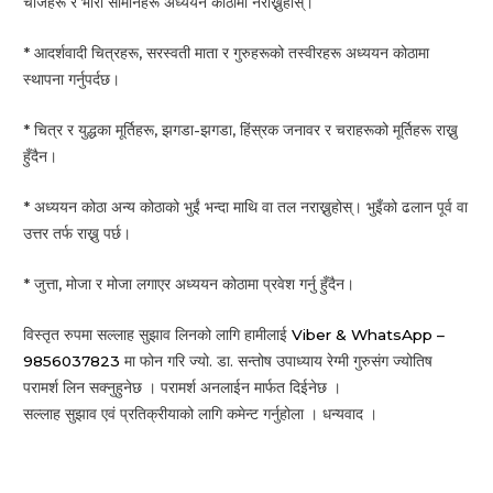
चीजहरू र भारी सामानहरू अध्ययन कोठामा नराख्नुहोस्।
* आदर्शवादी चित्रहरू, सरस्वती माता र गुरुहरूको तस्वीरहरू अध्ययन कोठामा
स्थापना गर्नुपर्दछ।
* चित्र र युद्धका मूर्तिहरू, झगडा-झगडा, हिंस्रक जनावर र चराहरूको मूर्तिहरू राख्नु
हुँदैन।
* अध्ययन कोठा अन्य कोठाको भुईं भन्दा माथि वा तल नराख्नुहोस्। भुइँको ढलान पूर्व वा
उत्तर तर्फ राख्नु पर्छ।
* जुत्ता, मोजा र मोजा लगाएर अध्ययन कोठामा प्रवेश गर्नु हुँदैन।
विस्तृत रुपमा सल्लाह सुझाव लिनको लागि हामीलाई
Viber & WhatsApp –
9856037823
मा फोन गरि ज्यो. डा. सन्तोष उपाध्याय रेग्मी गुरुसंग ज्योतिष
परामर्श लिन सक्नुहुनेछ । परामर्श अनलाईन मार्फत दिईनेछ ।
सल्लाह सुझाव एवं प्रतिक्रीयाको लागि कमेन्ट गर्नुहोला । धन्यवाद ।