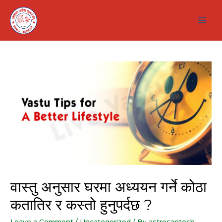
Skip
to
Main
content
Men
वास्तु अनुसार घरमा अध्ययन गर्ने कोठा
कतातिर र कस्तो हुनुपर्दछ ?
Leave a Comment
/
Uncategorized
/ By
astrosantosh