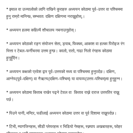
* झ्याल वा उज्यालोको लागि राखिने कुराहरु अध्ययन कोठामा पूर्व-उत्तर वा पश्चिममा
हुनु राम्रो मानिन्छ, सम्भवत: दक्षिण दक्षिणमा नराख्नुहोस्,।
* अध्ययन हलमा कहिल्यै शौचालय नबनाउनुहोस्।
* अध्ययन कोठाको रङ्ग संयोजन सेता, ड्याब, फिक्का, आकाश वा हल्का पिरोइज रंग
भित्ता र टेबल-फर्नीचरमा उत्तम हुन्छ। कालो, रातो, गाढा निलो रंगहरू कोठामा
हुनुहुँदैन।
* अध्ययन कक्षको प्रवेश द्वार पूर्व-उत्तरको मध्य वा पश्चिममा हुनुपर्दछ। दक्षिण,
आग्नेय(पूर्व-दक्षिण) वा नैऋत्य(दक्षिण-पश्चिम) या वायव्य(उत्तर-पश्चिम)मा हुनुहुन्न।
* अध्ययन कोठामा किताब राखेर पढ्ने टेवल वा किताव राख्ने दराज उत्तरतिर राख्नु
पर्छ।
* पिउने पानी, मन्दिर, घडीलाई अध्ययन कोठामा उत्तर वा पूर्व दिशामा राख्नुपर्दछ।
* टिभी, म्यागजिनहरू, सीडी प्लेयरहरू र भिडियो गेमहरू, स्क्र्याप अखबारहरू, फोहर