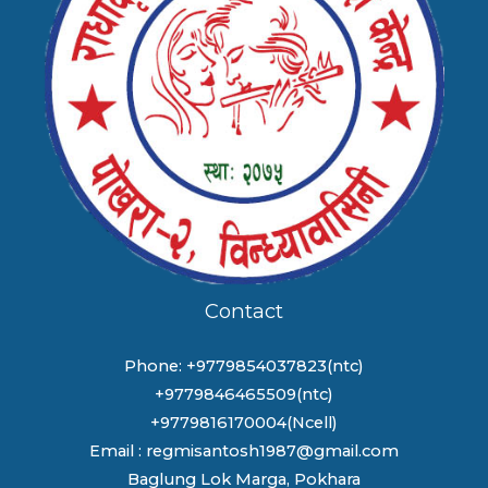
Contact
Phone: +9779854037823(ntc)
+9779846465509(ntc)
+9779816170004(Ncell)
Email : regmisantosh1987@gmail.com
Baglung Lok Marga, Pokhara