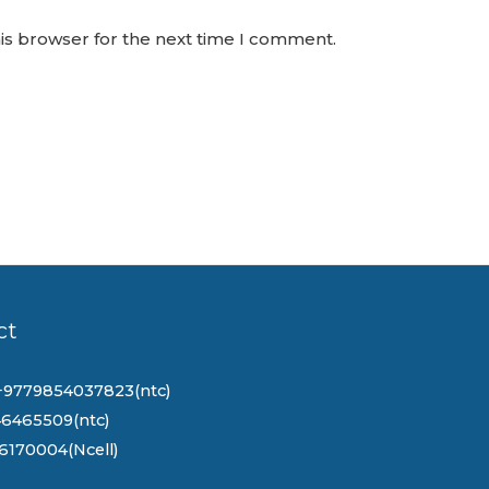
is browser for the next time I comment.
ct
+9779854037823(ntc)
6465509(ntc)
6170004(Ncell)