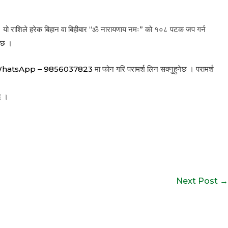
ुन् । यो राशिले हरेक बिहान वा बिहीबार “ॐ नारायणाय नमः” को १०८ पटक जप गर्न
नेछ ।
WhatsApp – 9856037823
मा फोन गरि परामर्श लिन सक्नुहुनेछ । परामर्श
ाद ।
Next Post
→