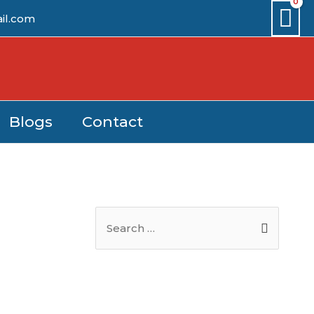
il.com
Blogs
Contact
S
e
a
r
c