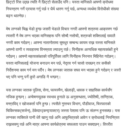
छिट्टो रिस उठ्छ त्यति नै छिट्टो सेलाउँद पनि। यस्ता मानिसले आफ्नो क्रोधमा
नियन्त्रण गर्ने प्रयास गर्नु पर्छ र धैर्य धारण गर्नु पर्छ, अन्यथा व्यर्थमा विरोधीको संख्या
बढ्न थाल्नेछ।
मेष लग्नको चिह्न भेडो हुन्छ जसरी भेडाले विचार नगरी आफ्नो शत्रुमा आक्रमण गर्छ
त्यसरी नै मेष लग्न भएका मानिसहरू पनि सोच्दै नसोची, शत्रुको शक्तिलाई ख्यालै
नगरी काम गर्दछन्। आफ्ना नातागोतामा सुमधुर सम्बन्ध कायम राख्न यस्ता मानिसले
आफ्नो वाणी र व्यवहारमा विनम्रता ल्याउनु पर्छ। यिनीहरू अत्यधिक महत्वकांक्षी हुने
गर्दछन्। आफ्नो महत्वकांक्षाको परिपूर्तिका लागि यिनीहरू निरन्तर मिहिनेत गर्दछन्।
यस्ता मानिसलाई योजना बनाउन मन पर्छ, नेतृत्व गर्न चासो राख्छन् तर कसैको
निर्देशनमा काम गर्न मन पर्दैन। मेष लग्नका जातक सफा मन भएका हुने गर्दछन् र जस्तै
भए पनि भन्नु पर्ने कुरो अगाडि नै भन्छन्।
यस लग्नका जातक पुलिस, सेना, फायरमैन, खेलाड़ी, धावक र साहसिक कार्यसँग
नजिक हुन्छन्। अन्वेषणमूलक स्वभाव हुनाले ऊ अनुसन्धाता, ज्योतिषी, तान्त्रिक,
मन्त्रविद् र खोजकर्ता पनि हुन्छ। त्यसैले गुप्तचर विभाग, पौडीवाज, चिरफारको
चिकित्सक(सर्जन), ठेकेदार(कन्ट्र्याक्टर) जस्ता पेशामा पनि ऊ संलग्न हुनसक्छ। यस
लग्नका व्यक्तिले पानी धेरै खानु पर्छ अनि आफूभित्रको आवेग र क्रोधलाई नियन्त्रित
राख्नसक्नु पर्छ अनि मात्र आफ्ना कार्यक्षेत्रमा सफलता पाउन सक्दछन्। विपरीत