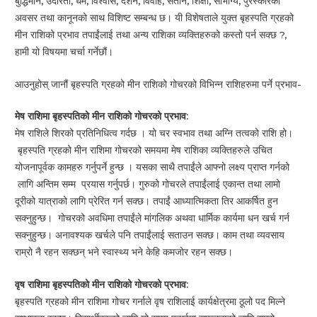
बुद्धिमान, उदारता, धर्म, विश्वास, दर्शन, विवाह, संतान, शिक्षा, सौभाग्य, पुरस्कारको
अवसर तथा कानूनको साथ विशिष्ट सम्बन्ध छ। यी विशेषताले युक्त बृहस्पति ग्रहको
मीन राशिको प्रभाव तपाईंलाई तथा अन्य राशिका व्यक्तिहरुको कस्तो पर्न सक्छ ?,
हामी यो विषयमा चर्चा गर्नेछौं।
आउनुहोस् जानौं बृहस्पति ग्रहको मीन राशिको गोचरको विभिन्न राशिहरुमा पर्ने प्रभाव-
मेष राशिमा बृहस्पतिको मीन राशिको गोचरको प्रभाव:
मेष राशिले शिरको प्रतिनिधित्व गर्दछ । यो चर स्वभाव तथा अग्नि तत्वको राशि हो।
बृहस्पति ग्रहको मीन राशिमा गोचरको समयमा मेष राशिका व्यक्तिहरुले उचित
योजनापूर्वक कामहरु गर्नुपर्ने हुन्छ । यसका साथै तपाईंले आफ्नो लक्ष्य प्राप्त गर्नको
लागि अन्तिम सम्म प्रयास गर्नुपर्छ। गुरुको गोचरले तपाईंलाई एकान्त तथा लामो
दूरीको यात्राको लागि प्रेरित गर्न सक्छ। तपाईं आध्यात्मिकता तिर आकर्षित हुन
सक्नुहुन्छ। गोचरको अवधिमा तपाईंले मांगलिक अथवा धार्मिक कार्यमा धन खर्च गर्न
सक्नुहुन्छ। अनावश्यक खर्चले पनि तपाईंलाई सताउन सक्छ। काम तथा व्यवसाय
राम्रो नै रहन सक्छन् भने स्वास्थ्य भने केहि कमजोर रहन सक्छ।
वृष राशिमा बृहस्पतिको मीन राशिको गोचरको प्रभाव:
बृहस्पति ग्रहको मीन राशिमा गोचर गर्नाले वृष राशिलाई कार्यक्षेत्रमा ठूलो पद मिल्ने