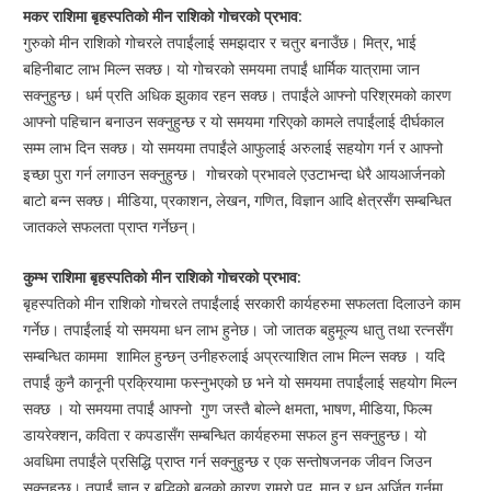
मकर राशिमा बृहस्पतिको मीन राशिको गोचरको प्रभाव:
गुरुको मीन राशिको गोचरले तपाईंलाई समझदार र चतुर बनाउँछ। मित्र, भाई
बहिनीबाट लाभ मिल्न सक्छ। यो गोचरको समयमा तपाईं धार्मिक यात्रामा जान
सक्नुहुन्छ। धर्म प्रति अधिक झुकाव रहन सक्छ। तपाईंले आफ्नो परिश्रमको कारण
आफ्नो पहिचान बनाउन सक्नुहुन्छ र यो समयमा गरिएको कामले तपाईंलाई दीर्घकाल
सम्म लाभ दिन सक्छ। यो समयमा तपाईंले आफुलाई अरुलाई सहयोग गर्न र आफ्नो
इच्छा पुरा गर्न लगाउन सक्नुहुन्छ। गोचरको प्रभावले एउटाभन्दा धेरै आयआर्जनको
बाटो बन्न सक्छ। मीडिया, प्रकाशन, लेखन, गणित, विज्ञान आदि क्षेत्रसँग सम्बन्धित
जातकले सफलता प्राप्त गर्नेछन्।
कुम्भ राशिमा बृहस्पतिको मीन राशिको गोचरको प्रभाव:
बृहस्पतिको मीन राशिको गोचरले तपाईंलाई सरकारी कार्यहरुमा सफलता दिलाउने काम
गर्नेछ। तपाईंलाई यो समयमा धन लाभ हुनेछ। जो जातक बहुमूल्य धातु तथा रत्नसँग
सम्बन्धित काममा शामिल हुन्छन् उनीहरुलाई अप्रत्याशित लाभ मिल्न सक्छ । यदि
तपाईं कुनै कानूनी प्रक्रियामा फस्नुभएको छ भने यो समयमा तपाईंलाई सहयोग मिल्न
सक्छ । यो समयमा तपाईं आफ्नो गुण जस्तै बोल्ने क्षमता, भाषण, मीडिया, फिल्म
डायरेक्शन, कविता र कपडासँग सम्बन्धित कार्यहरुमा सफल हुन सक्नुहुन्छ। यो
अवधिमा तपाईंले प्रसिद्धि प्राप्त गर्न सक्नुहुन्छ र एक सन्तोषजनक जीवन जिउन
सक्नुहुन्छ। तपाईं ज्ञान र बुद्धिको बलको कारण राम्रो पद, मान र धन अर्जित गर्नमा