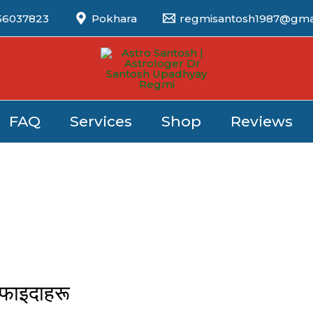
56037823
Pokhara
regmisantosh1987@gma
FAQ
Services
Shop
Reviews
 फाइदाहरू