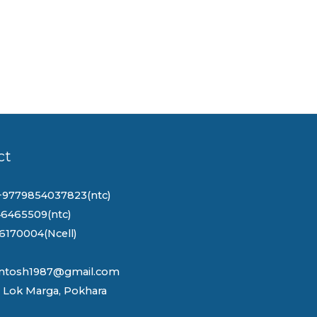
ct
+9779854037823(ntc)
6465509(ntc)
6170004(Ncell)
ntosh1987@gmail.com
 Lok Marga, Pokhara