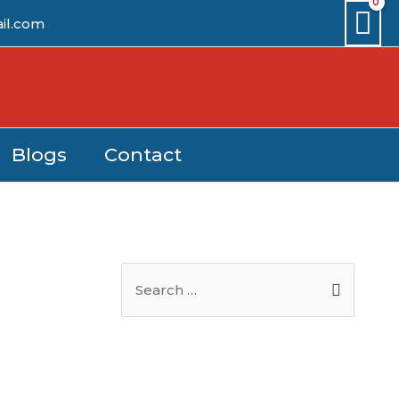
il.com
Blogs
Contact
S
e
a
r
c