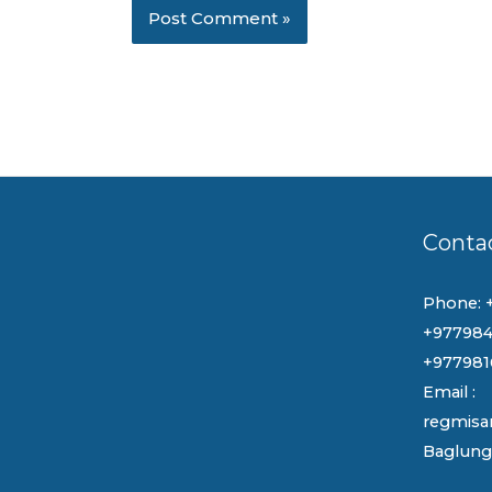
Conta
Phone: 
+977984
+977981
Email :
regmisa
Baglung