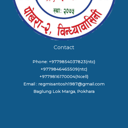
Contact
Phone: +9779854037823(ntc)
+9779846465509(ntc)
+9779816170004(Ncell)
Email : regmisantosh1987@gmail.com
Baglung Lok Marga, Pokhara