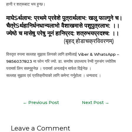
हानी र शत्रूबाट भय हुन्छ।
माघेSर्थलाभ: प्रथमे प्रवेशे पुत्रार्थलाभ: खलु फाल्गुने च।
चैत्रेSर्थहानिर्धनधान्यलाभो वैशाखमासे पशुपुत्रलाभ: ।।
ज्येष्ठे च मासेषु परेषु नूनं हानिप्रद: शत्रुभयप्रदश्च: ।।
(बृहद् होडाचक्रविवरणम्)
विस्तृत रुपमा सल्लाह सुझाव लिनको लागि हामीलाई
Viber & WhatsApp –
9856037823
मा फोन गरि ज्यो. डा. सन्तोष उपाध्याय रेग्मी गुरुसंग ज्योतिष
परामर्श लिन सक्नुहुनेछ । परामर्श अनलाईन मार्फत दिईनेछ ।
सल्लाह सुझाव एवं प्रतिक्रीयाको लागि कमेन्ट गर्नुहोला । धन्यवाद ।
Post
←
Previous Post
Next Post
→
navigation
Leave a Comment