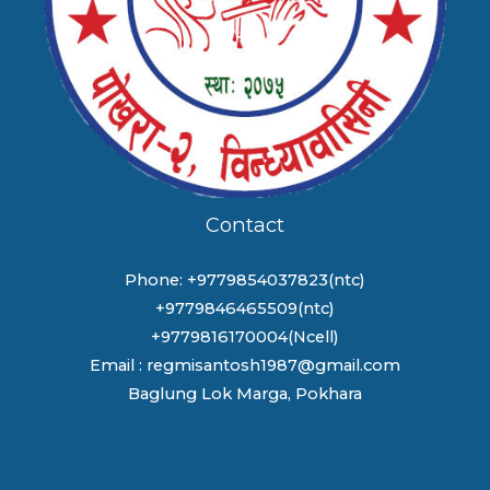
Contact
Phone: +9779854037823(ntc)
+9779846465509(ntc)
+9779816170004(Ncell)
Email : regmisantosh1987@gmail.com
Baglung Lok Marga, Pokhara