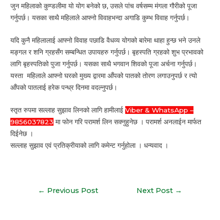
जुन महिलाको कुण्डलीमा यो योग बनेको छ, उसले पांच वर्षसम्म मंगला गौरीको पूजा
गर्नुपर्छ। यसका साथै महिलाले आफ्नो विवाहभन्दा अगाडि कुम्भ विवाह गर्नुपर्छ।
यदि कुनै महिलालाई आफ्नो विवाह पछाडि वैधव्य योगको बारेमा थाहा हुन्छ भने उनले
मङ्गल र शनि ग्रहसँग सम्बन्धित उपायहरु गर्नुपर्छ। बृहस्पति ग्रहको शुभ प्रभावको
लागि बृहस्पतिको पुजा गर्नुपर्छ। यसका साथै भगवान शिवको पूजा अर्चना गर्नुपर्छ।
यस्ता महिलाले आफ्नो घरको मुख्य द्वारमा आँपको पातको तोरण लगाउनुपर्छ र त्यो
आँपको पातलाई हरेक पन्ध्र दिनमा वदल्नुपर्छ।
स्तृत रुपमा सल्लाह सुझाव लिनको लागि हामीलाई
Viber & WhatsApp –
9856037823
मा फोन गरि परामर्श लिन सक्नुहुनेछ । परामर्श अनलाईन मार्फत
दिईनेछ ।
सल्लाह सुझाव एवं प्रतिक्रीयाको लागि कमेन्ट गर्नुहोला । धन्यवाद ।
Post
←
Previous Post
Next Post
→
navigation